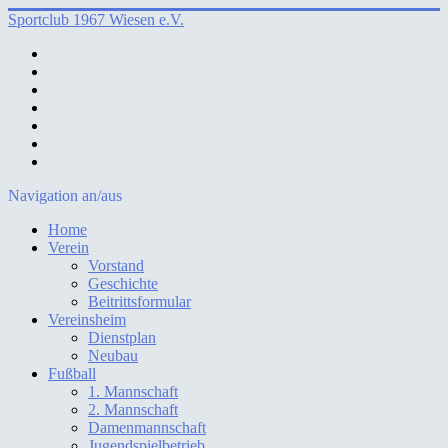
Sportclub 1967 Wiesen e.V.
Navigation an/aus
Home
Verein
Vorstand
Geschichte
Beitrittsformular
Vereinsheim
Dienstplan
Neubau
Fußball
1. Mannschaft
2. Mannschaft
Damenmannschaft
Jugendspielbetrieb